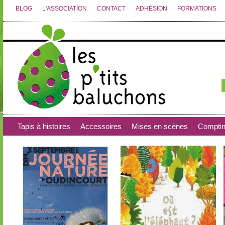
BLOG
L'ASSOCIATION
CONTACT
ADHÉSION
FORMATIONS
Tapis à histoires
Accessoires
Mises en scènes
Compti