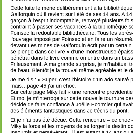
Cette fuite le mène délibéremment à la bibliothèqu
Galforquin où il revient sur l’été de ses 14 ans. A 1
garçon à l’esprit indomptable, renvoyé plusieurs foi
contraint à passer ses vacances à la bibliothèque s
Foinsec la redoutable bibliothécaire. Tous les après-mi
l’ouvrage imposé par Foinsec et en faire un résumé.
devant Les mines de Galforquin écrit par un certain 
se plonge dans ce livre « d’une monstrueuse épaisse
pénétrai dans le livre comme on entre dans un bassi
Frileusement. A ma grande surprise, je m’habituai tr
de l’eau. Bientôt je la trouvai même agréable et le d
Je me dis : « Super, c’est l’histoire d’un ado sauvé pa
mais…page 45 j’ai un choc.
Sur cette page Miky fait « une rencontre providentiel
Et moi je m’interroge sur cette nouvelle tournure d
décide de faire confiance à Joëlle Ecormier qui avait
des éléments fantastiques dans Je t’écris du pont.
Et je n’ai pas été déçue. Cette rencontre – ce choc 
Miky la force et les moyens de se forger le destin don
Insoumis et persévérant, il l’est autant à 14 ans qu’