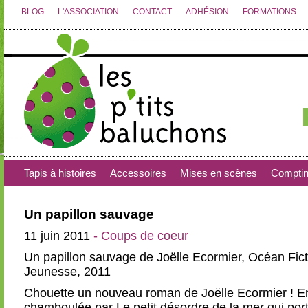
BLOG
L'ASSOCIATION
CONTACT
ADHÉSION
FORMATIONS
Tapis à histoires
Accessoires
Mises en scènes
Compti
Un papillon sauvage
11 juin 2011
- Coups de coeur
Un papillon sauvage de Joëlle Ecormier, Océan Fic
Jeunesse, 2011
Chouette un nouveau roman de Joëlle Ecormier ! E
chamboulée par Le petit désordre de la mer qui por