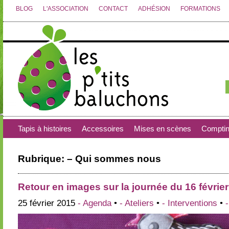
BLOG
L'ASSOCIATION
CONTACT
ADHÉSION
FORMATIONS
Tapis à histoires
Accessoires
Mises en scènes
Compti
Rubrique: – Qui sommes nous
Retour en images sur la journée du 16 févrie
25 février 2015
- Agenda
•
- Ateliers
•
- Interventions
•